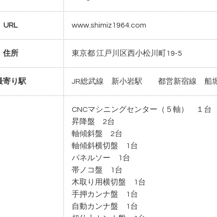
URL
www.shimiz1964.com
住所
東京都 江戸川区西小松川町19-5
最寄り駅
JR総武線 新小岩駅 都営新宿線 船
CNCマシニングセンター（５軸） １台
昇降盤 2台
軸傾斜盤 2台
軸傾斜横切盤 1台
パネルソー 1台
帯ノコ盤 1台
木取り用横切盤 1台
手押カンナ盤 1台
自動カンナ盤 1台