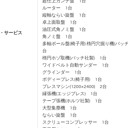
超仕上カンナ盤 1台
ルーター 1台
縦軸ならい旋盤 1台
卓上面取盤 1台
油圧式角ノミ盤 1台
・サービス
角ノミ盤 1台
多軸ボール盤(椅子用) 楕円穴掘り機(バッチ
台
楕円ホゾ取機(バッチ社製) 1台
ワイドベルト自動サンダー 1台
グラインダー 1台
ボディープレス(椅子用) 1台
プレスマシン(1200×2400) 2台
縁張機(エッジプレス) 1台
テープ張機(ホルツ社製) 1台
大型集塵機 1台
ならい旋盤 1台
スクリューコンプレッサー 1台